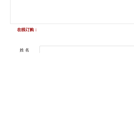
在线订购：
姓 名
电 话*
邮 箱*
内 容