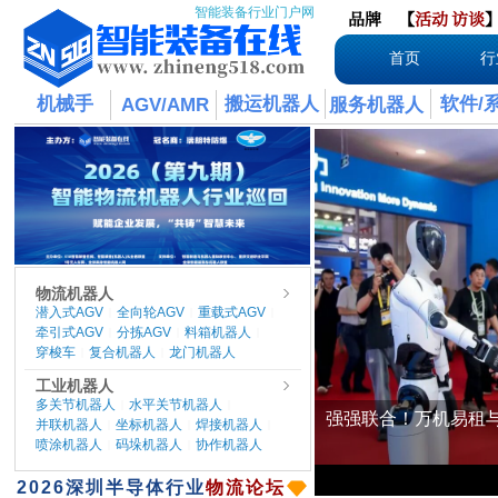
智能装备行业门户网
品牌
【
活动
访谈
首页
行
机械手
搬运机器人
软件/
AGV/AMR
服务机器人
物流机器人
潜入式AGV
全向轮AGV
重载式AGV
|
|
|
牵引式AGV
分拣AGV
料箱机器人
|
|
|
穿梭车
复合机器人
龙门机器人
|
|
工业机器人
多关节机器人
水平关节机器人
|
|
并联机器人
坐标机器人
焊接机器人
|
|
|
喷涂机器人
码垛机器人
协作机器人
|
|
​2026
深圳半导体行业
物流论坛