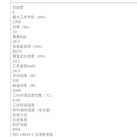
自由度
6
最大工作半径（mm）
1350
负载（kg）
10
重量(kg)
38.5
安装面直径（mm）
Ø220
重复定位精度（mm）
±0.1
工具速度(m/s)
≤4.0
平均功率（W）
500
峰值功率（W）
2000
工作环境温度范围（°C）
0-40
工作环境湿度
90%相对湿度（非冷凝）
安装方式
任意角度
防护等级
IP54
ISO 14644-1 洁净室等级