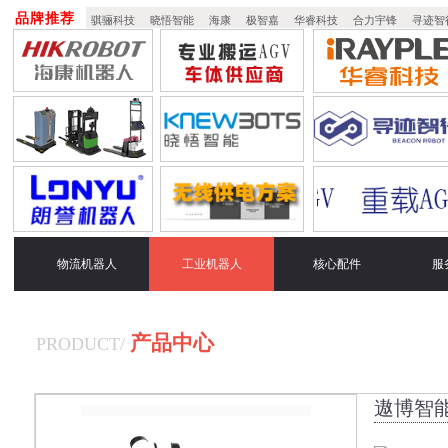
品牌推荐
骐骊科技
晓悟智能
海康
极智嘉
华睿科技
合力宇锋
寻迹智
物流机器人
工业机器人
核心配件
服
产品中心
PRODUCT
/
遨博智能