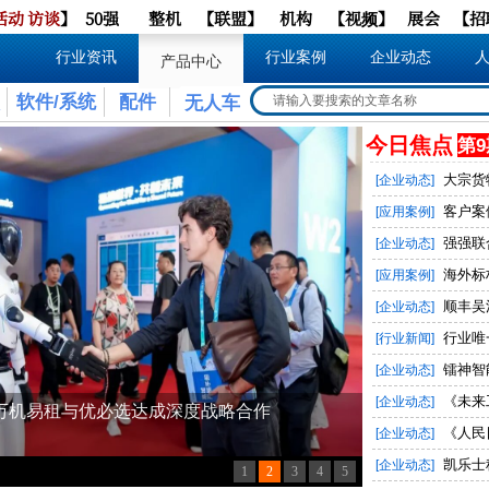
活动
访谈
】
50强
整机
【
联盟
】
机构
【
视频
】
展会
【
招
行业资讯
行业案例
企业动态
产品中心
软件/系统
配件
无人车
今日焦点
第9
大宗货
[企业动态]
客户案例
[应用案例]
强强联
[企业动态]
海外标
[应用案例]
顺丰吴江
[企业动态]
行业唯
[行业新闻]
镭神智
[企业动态]
《未来
[企业动态]
《人民
[企业动态]
凯乐士
[企业动态]