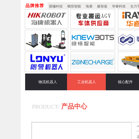
品牌推荐
骐骊科技
晓悟智能
海康
极智嘉
华睿科技
合力
物流机器人
工业机器人
核心配件
产品中心
PRODUCT
/