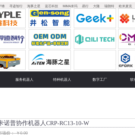
宇锋
寻迹智行
海豚之星
蓝芯科技
MiMA米玛
易行
大隆
瑞朗特
欧米麦克
服务机器人
特种机器人
数字工厂
软
卡诺普协作机器人CRP-RC13-10-W
市场价：
￥
0.00