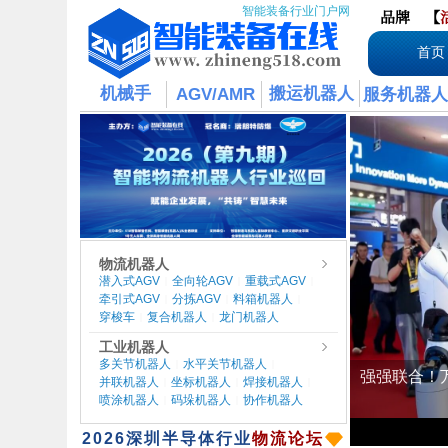
智能装备行业门户网
品牌
【
首页
机械手
搬运机器人
AGV/AMR
服务机器人
物流机器人
潜入式AGV
全向轮AGV
重载式AGV
|
|
|
牵引式AGV
分拣AGV
料箱机器人
|
|
|
穿梭车
复合机器人
龙门机器人
|
|
工业机器人
多关节机器人
水平关节机器人
|
|
并联机器人
坐标机器人
焊接机器人
|
|
|
喷涂机器人
码垛机器人
协作机器人
|
|
​2026
深圳半导体行业
物流论坛