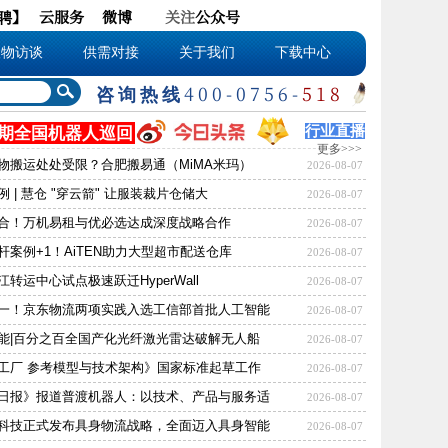
聘
】
云服务
微博
关注
公众号
人物访谈
供需对接
关于我们
下载中心
咨询热线
400-0756-
518
行业直播
期
全国机器人巡回
更多>>>
物搬运处处受限？合肥搬易通（MiMA米玛）
2026-08-07
 | 慧仓 "穿云箭" 让服装裁片仓储大
2026-08-07
合！万机易租与优必选达成深度战略合作
2026-08-07
杆案例+1！AiTEN助力大型超市配送仓库
2026-08-07
转运中心试点极速跃迁HyperWall
2026-08-07
一！京东物流两项实践入选工信部首批人工智能
2026-08-07
能|百分之百全国产化光纤激光雷达破解无人船
2026-08-07
工厂 参考模型与技术架构》国家标准起草工作
2026-08-07
日报》报道普渡机器人：以技术、产品与服务适
2026-08-07
科技正式发布具身物流战略，全面迈入具身智能
2026-08-07