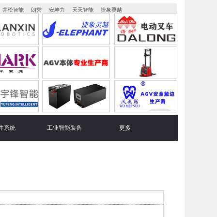
井松智能
朗誉
安坤力
天天智能
捷象灵越
件系统
工业智能装备
更多