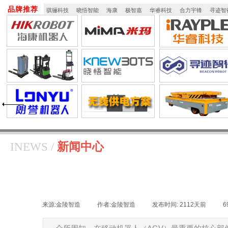
品牌推荐
骐骊科技
晓悟智能
海康
极智嘉
华睿科技
合力宇锋
寻迹智
​​​INEWS /
新闻中心
来源:
金陵智造
|
作者:
金陵智造
|
发布时间:
2112天前
|
6