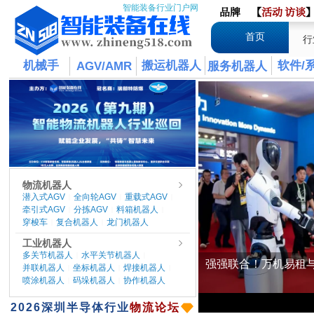
智能装备行业门户网
品牌
【
活动
访谈
首页
行
机械手
搬运机器人
软件/
AGV/AMR
服务机器人
物流机器人
潜入式AGV
全向轮AGV
重载式AGV
|
|
|
牵引式AGV
分拣AGV
料箱机器人
|
|
|
穿梭车
复合机器人
龙门机器人
|
|
工业机器人
多关节机器人
水平关节机器人
|
|
并联机器人
坐标机器人
焊接机器人
|
|
|
喷涂机器人
码垛机器人
协作机器人
|
|
​2026
深圳半导体行业
物流论坛