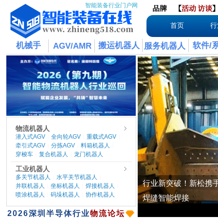
智能装备行业门户网
品牌
【
活动
访谈
首页
行
机械手
搬运机器人
软件/
AGV/AMR
服务机器人
物流机器人
潜入式AGV
全向轮AGV
重载式AGV
|
|
|
牵引式AGV
分拣AGV
料箱机器人
|
|
|
穿梭车
复合机器人
龙门机器人
|
|
工业机器人
多关节机器人
水平关节机器人
|
|
并联机器人
坐标机器人
焊接机器人
|
|
|
喷涂机器人
码垛机器人
协作机器人
|
|
​2026
深圳半导体行业
物流论坛