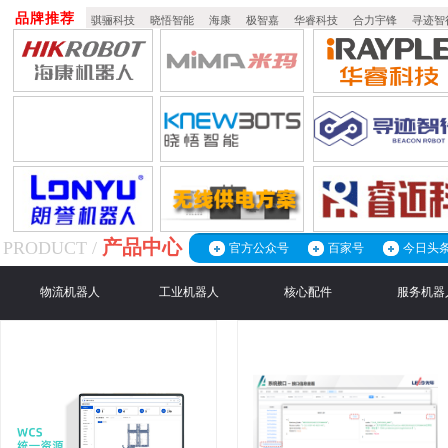
品牌推荐
骐骊科技
晓悟智能
海康
极智嘉
华睿科技
合力宇锋
寻迹智
产品中心
PRODUCT /
官方公众号
百家号
今日头
物流机器人
工业机器人
核心配件
服务机器