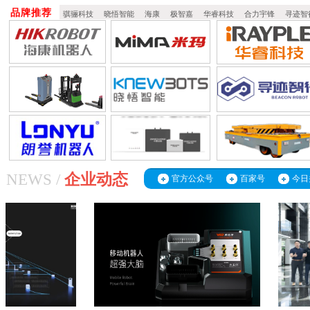
品牌推荐
骐骊科技
晓悟智能
海康
极智嘉
华睿科技
合力宇锋
寻迹智
NEWS /
企业动态
官方公众号
百家号
今日