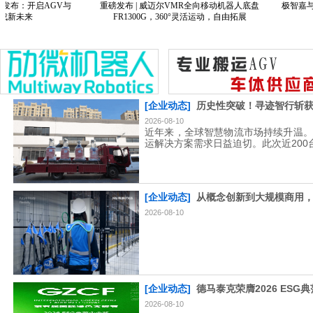
布：开启AGV与
重磅发布 | 威迈尔VMR全向移动机器人底盘
极智嘉与神州
未来
FR1300G，360°灵活运动，自由拓展
[企业动态]
历史性突破！寻迹智行斩获
2026-08-10
近年来，全球智慧物流市场持续升温。
运解决方案需求日益迫切。此次近20
[企业动态]
从概念创新到大规模商用
2026-08-10
[企业动态]
德马泰克荣膺2026 ES
2026-08-10