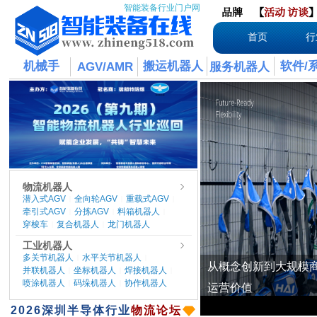
智能装备行业门户网
品牌
【
活动
访谈
首页
行
机械手
搬运机器人
软件/
AGV/AMR
服务机器人
物流机器人
潜入式AGV
全向轮AGV
重载式AGV
|
|
|
牵引式AGV
分拣AGV
料箱机器人
|
|
|
穿梭车
复合机器人
龙门机器人
|
|
工业机器人
多关节机器人
水平关节机器人
|
|
并联机器人
坐标机器人
焊接机器人
|
|
|
喷涂机器人
码垛机器人
协作机器人
|
|
​2026
深圳半导体行业
物流论坛