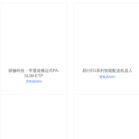
骐骊科技：窄通道搬运式PA-
易行EG系列智能配送机器人
SLIM-ETP
背负式AGV
叉车式AGV