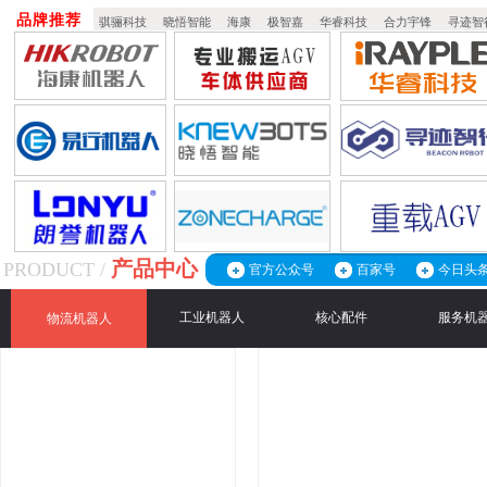
品牌推荐
骐骊科技
晓悟智能
海康
极智嘉
华睿科技
合力宇锋
寻迹智
产品中心
PRODUCT /
官方公众号
百家号
今日头
工业机器人
核心配件
服务机
物流机器人