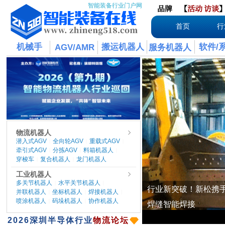
智能装备行业门户网
品牌
【
活动
访谈
首页
行
机械手
搬运机器人
软件/
AGV/AMR
服务机器人
物流机器人
潜入式AGV
全向轮AGV
重载式AGV
|
|
|
牵引式AGV
分拣AGV
料箱机器人
|
|
|
穿梭车
复合机器人
龙门机器人
|
|
工业机器人
多关节机器人
水平关节机器人
|
|
并联机器人
坐标机器人
焊接机器人
|
|
|
喷涂机器人
码垛机器人
协作机器人
|
|
​2026
深圳半导体行业
物流论坛