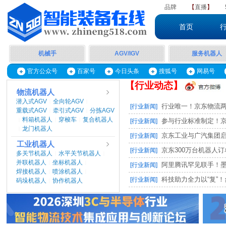
品牌
【
直播
】
首页
机械手
AGV/IGV
服务机器人
官方公众号
百家号
今日头条
搜狐号
网易号
【行业动态】
物流机器人
潜入式AGV
全向轮AGV
|
|
行业唯一！京东物流两项
[行业新闻]
重载式AGV
牵引式AGV
分拣AGV
|
|
料箱机器人
穿梭车
复合机器人
|
|
|
参与行业标准制定！京东
[行业新闻]
龙门机器人
|
京东工业与广汽集团启动M
[行业新闻]
工业机器人
京东300万台机器人订单，
[行业新闻]
多关节机器人
水平关节机器人
|
|
并联机器人
坐标机器人
|
|
阿里腾讯罕见联手！墨奇智
[行业新闻]
焊接机器人
喷涂机器人
|
|
科技助力全力以“复”！台
[行业新闻]
码垛机器人
协作机器人
|