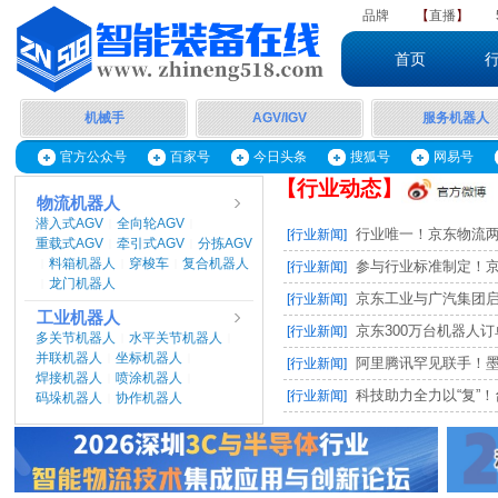
品牌
【
直播
】
首页
机械手
AGV/IGV
服务机器人
官方公众号
百家号
今日头条
搜狐号
网易号
【行业动态】
物流机器人
潜入式AGV
全向轮AGV
|
|
行业唯一！京东物流两项
[行业新闻]
重载式AGV
牵引式AGV
分拣AGV
|
|
料箱机器人
穿梭车
复合机器人
|
|
|
参与行业标准制定！京东
[行业新闻]
龙门机器人
|
京东工业与广汽集团启动M
[行业新闻]
工业机器人
京东300万台机器人订单，
[行业新闻]
多关节机器人
水平关节机器人
|
|
并联机器人
坐标机器人
|
|
阿里腾讯罕见联手！墨奇智
[行业新闻]
焊接机器人
喷涂机器人
|
|
科技助力全力以“复”！台
[行业新闻]
码垛机器人
协作机器人
|