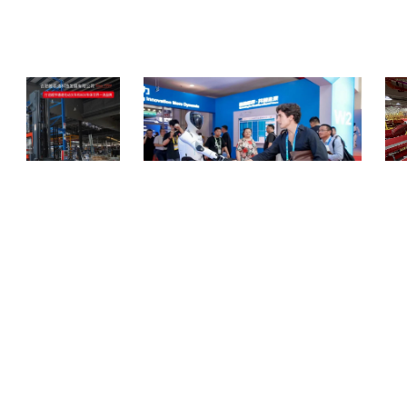
？合肥搬易通（MiMA
强强联合！万机易租与优必选达成深度战略合
顺丰吴
MQC系列，助力工业
作
Nod
储高效搬运！
COPYRIGHT © 2018-2025, 服务热线 400-0756-518
www.zhineng518.com,all rights reserved
版权所有 © 518智能装备在线 未经许可 严禁复制
【
冀ICP备19027659号-2
】
运营商：河北大为信息科技有限公司