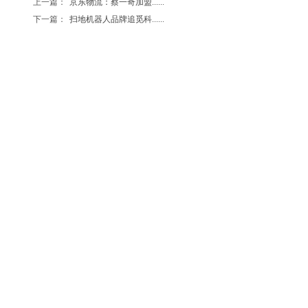
上一篇：
京东物流：蔡一奇加盟......
下一篇：
扫地机器人品牌追觅科......