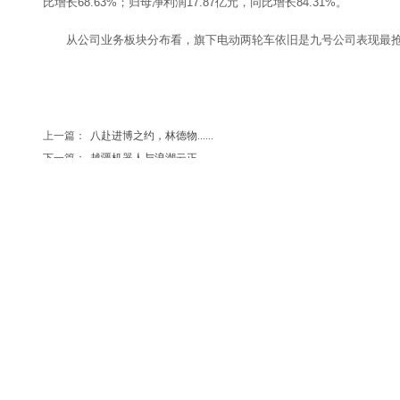
比增长68.63%；归母净利润17.87亿元，同比增长84.31%。
从公司业务板块分布看，旗下电动两轮车依旧是九号公司表现最抢眼的
上一篇：
八赴进博之约，林德物......
下一篇：
越疆机器人与浪潮云正......
免责声明：所载内容及图片来源于互联网、微信公众号、企业投稿等公开