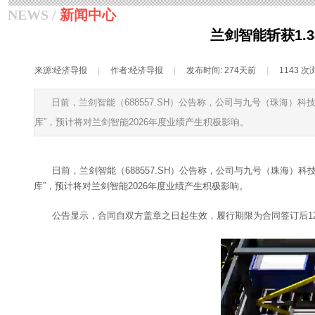
NEWS /
新闻中心
兰剑智能斩获1.
来源:
经济导报
|
作者:
经济导报
|
发布时间:
274天前
|
1143
次
日前，兰剑智能（688557.SH）公告称，公司与九号（珠海）
库”，预计将对兰剑智能2026年度业绩产生积极影响。
日前，兰剑智能（688557.SH）公告称，公司与九号（珠海）
库”，预计将对兰剑智能2026年度业绩产生积极影响。
公告显示，合同自双方盖章之日起生效，履行期限为合同签订后1