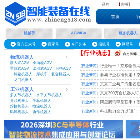
品牌
【
直播
】
首页
机械手
AGV/IGV
服务机器人
官方公众号
百家号
今日头条
搜狐号
网易号
【行业动态】
物流机器人
潜入式AGV
全向轮AGV
|
|
行业唯一！京东物流两项
[行业新闻]
重载式AGV
牵引式AGV
分拣AGV
|
|
料箱机器人
穿梭车
复合机器人
|
|
|
参与行业标准制定！京东
[行业新闻]
龙门机器人
|
京东工业与广汽集团启动M
[行业新闻]
工业机器人
京东300万台机器人订单，
[行业新闻]
多关节机器人
水平关节机器人
|
|
并联机器人
坐标机器人
|
|
阿里腾讯罕见联手！墨奇智
[行业新闻]
焊接机器人
喷涂机器人
|
|
科技助力全力以“复”！台
[行业新闻]
码垛机器人
协作机器人
|