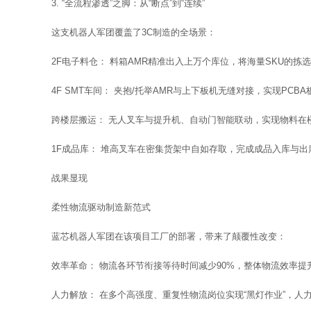
3. “全流程渗透”之脚：从“断点”到“连续”
这支机器人军团覆盖了3C制造的全场景：
2F电子料仓： 料箱AMR精准出入上万个库位，将海量SKU的拣
4F SMT车间： 夹抱/托举AMR与上下板机无缝对接，实现PCB
跨楼层搬运： 无人叉车与提升机、自动门智能联动，实现物料在
1F成品库： 堆高叉车在密集货架中自如存取，完成成品入库与出
战果显现
柔性物流驱动制造新范式
蓝芯机器人军团在该项目工厂的部署，带来了颠覆性改变：
效率革命： 物流各环节衔接等待时间减少90%，整体物流效率提
人力解放： 在多个高强度、重复性物流岗位实现“黑灯作业”，人力