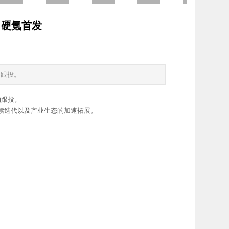
｜硬氪首发
构跟投。
构跟投。
持续迭代以及产业生态的加速拓展。