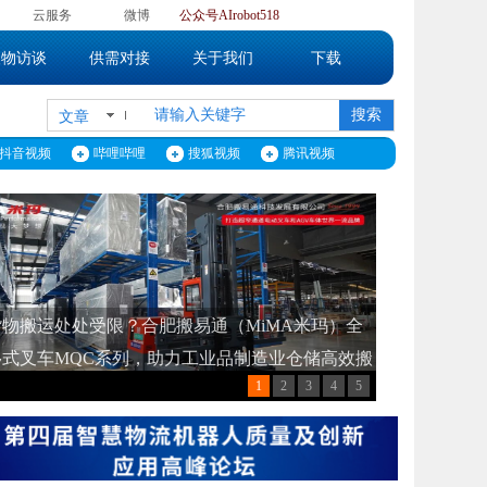
】
云服务
微博
公众号
AIrobot518
人物访谈
供需对接
关于我们
下载
搜索
文章
抖音视频
哔哩哔哩
搜狐视频
腾讯视频
】