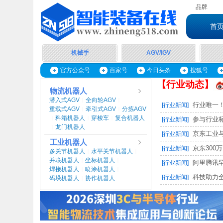
品牌
首
机械手
AGV/IGV
官方公众号
百家号
今日头条
搜狐号
【行业动态】
物流机器人
潜入式AGV
全向轮AGV
|
|
行业唯一！
[行业新闻]
重载式AGV
牵引式AGV
分拣AGV
|
|
料箱机器人
穿梭车
复合机器人
|
|
|
参与行业标
[行业新闻]
龙门机器人
|
京东工业与
[行业新闻]
工业机器人
京东300万
[行业新闻]
多关节机器人
水平关节机器人
|
|
并联机器人
坐标机器人
|
|
阿里腾讯罕
[行业新闻]
焊接机器人
喷涂机器人
|
|
科技助力全
[行业新闻]
码垛机器人
协作机器人
|