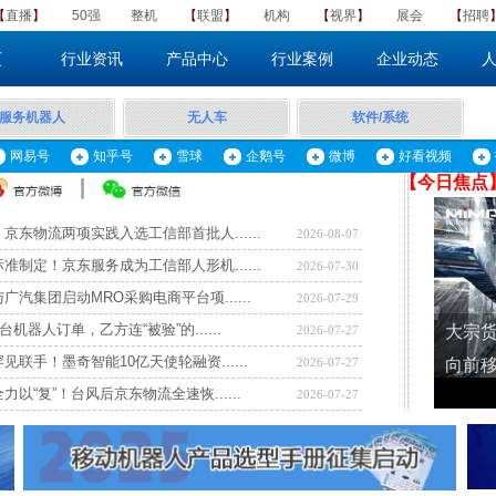
【
直播
】
50强
整机
​【
联盟
】
机构
【
视界
】
展会
【
招聘
页
行业资讯
产品中心
行业案例
企业动态
服务机器人
无人车
软件/系统
网易号
知乎号
雪球
企鹅号
微博
好看视频
【​
今日焦点
京东物流两项实践入选工信部首批人......
2026-08-07
准制定！京东服务成为工信部人形机......
2026-07-30
广汽集团启动MRO采购电商平台项......
2026-07-29
台机器人订单，乙方连“被验”的......
2026-07-27
见联手！墨奇智能10亿天使轮融资......
2026-07-27
力以“复”！台风后京东物流全速恢......
2026-07-27