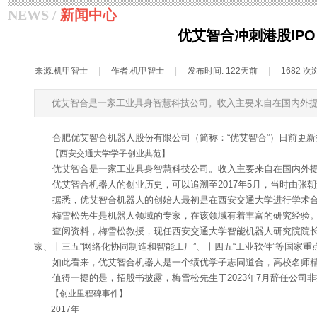
NEWS /
新闻中心
优艾智合冲刺港股IP
来源:
机甲智士
|
作者:
机甲智士
|
发布时间:
122天前
|
1682
次
优艾智合是一家工业具身智慧科技公司。收入主要来自在国内外
合肥优艾智合机器人股份有限公司（简称：“优艾智合”）日前更
【西安交通大学学子创业典范】
优艾智合是一家工业具身智慧科技公司。收入主要来自在国内外
优艾智合机器人的创业历史，可以追溯至2017年5月，当时由张
据悉，优艾智合机器人的创始人最初是在西安交通大学进行学术
梅雪松先生是机器人领域的专家，在该领域有着丰富的研究经验
查阅资料，梅雪松教授，现任西安交通大学智能机器人研究院院长
家、十三五“网络化协同制造和智能工厂”、十四五“工业软件”等国家
如此看来，优艾智合机器人是一个绩优学子志同道合，高校名师
值得一提的是，招股书披露，梅雪松先生于2023年7月辞任公司非
【创业里程碑事件】
2017年