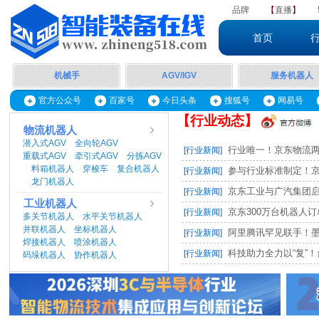
品牌
【
直播
】
首页
机械手
AGV/IGV
服务机器人
官方公众号
百家号
今日头条
搜狐号
网易号
【行业动态】
物流机器人
潜入式AGV
全向轮AGV
|
|
行业唯一！京东物流两项
[行业新闻]
重载式AGV
牵引式AGV
分拣AGV
|
|
料箱机器人
穿梭车
复合机器人
|
|
|
参与行业标准制定！京东
[行业新闻]
龙门机器人
|
京东工业与广汽集团启动M
[行业新闻]
工业机器人
京东300万台机器人订单，
[行业新闻]
多关节机器人
水平关节机器人
|
|
并联机器人
坐标机器人
|
|
阿里腾讯罕见联手！墨奇智
[行业新闻]
焊接机器人
喷涂机器人
|
|
科技助力全力以“复”！台
[行业新闻]
码垛机器人
协作机器人
|