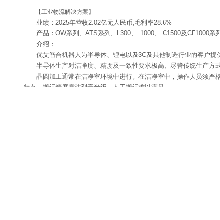
【工业物流解决方案】
业绩：2025年营收2.02亿元人民币,毛利率28.6%
产品：OW系列、ATS系列、L300、L1000、 C1500及CF10
介绍：
优艾智合机器人为半导体、锂电以及3C及其他制造行业的客户提
半导体生产对洁净度、精度及一致性要求极高。尽管传统生产方
晶圆加工通常在洁净室环境中进行。在洁净室中，操作人员须严
特点，搬运精度需达到毫米级，人工搬运难以满足。
公司的解决方案覆盖半导体生产各主要工序及工序之间的物料运
并提升了整体产品质量。
相较于人工操作，机器人本身产生的微粒污染更少，且公司的机器
同样，除半导体行业外，公司也为锂电企业及3C及其他制造企业
产效率及良品率，同时降低人员作业风险。
上一篇：
2026年三一科技节......
下一篇：
【重磅邀约】MiMA......
免责声明：所载内容及图片来源于互联网、微信公众号、企业投稿等公开