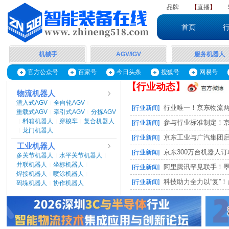
品牌
【
直播
】
首页
机械手
AGV/IGV
服务机器人
官方公众号
百家号
今日头条
搜狐号
网易号
【行业动态】
物流机器人
潜入式AGV
全向轮AGV
|
|
行业唯一！京东物流两项
[行业新闻]
重载式AGV
牵引式AGV
分拣AGV
|
|
料箱机器人
穿梭车
复合机器人
|
|
|
参与行业标准制定！京东
[行业新闻]
龙门机器人
|
京东工业与广汽集团启动M
[行业新闻]
工业机器人
京东300万台机器人订单，
[行业新闻]
多关节机器人
水平关节机器人
|
|
并联机器人
坐标机器人
|
|
阿里腾讯罕见联手！墨奇智
[行业新闻]
焊接机器人
喷涂机器人
|
|
科技助力全力以“复”！台
[行业新闻]
码垛机器人
协作机器人
|