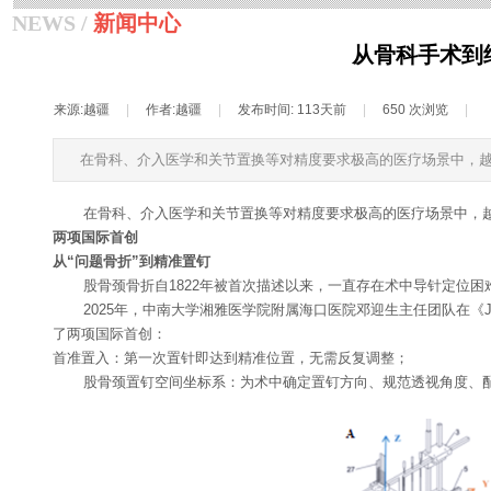
NEWS /
新闻中心
从骨科手术到
来源:
越疆
|
作者:
越疆
|
发布时间:
113天前
|
650
次浏览
|
在骨科、介入医学和关节置换等对精度要求极高的医疗场景中，
在骨科、介入医学和关节置换等对精度要求极高的医疗场景中，越
两项国际首创
从“问题骨折”到精准置钉
股骨颈骨折自1822年被首次描述以来，一直存在术中导针定位困
2025年，中南大学湘雅医学院附属海口医院邓迎生主任团队在《Journal 
了两项国际首创：
首准置入：第一次置针即达到精准位置，无需反复调整；
股骨颈置钉空间坐标系：为术中确定置钉方向、规范透视角度、配准