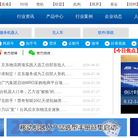
【
直播
】
50强
整机
​【
联盟
】
机构
【
视界
】
展会
【
招聘
页
行业资讯
产品中心
行业案例
企业动态
服务机器人
无人车
软件/系统
网易号
知乎号
雪球
企鹅号
微博
好看视频
【​
今日焦点
京东物流两项实践入选工信部首批人......
2026-08-07
准制定！京东服务成为工信部人形机......
2026-07-30
广汽集团启动MRO采购电商平台项......
2026-07-29
台机器人订单，乙方连“被验”的......
2026-07-27
见联手！墨奇智能10亿天使轮融资......
2026-07-27
力以“复”！台风后京东物流全速恢......
2026-07-27