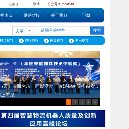
】
云服务
微博
公众号
AIrobot518
人物访谈
供需对接
关于我们
下载
搜索
文章
抖音视频
哔哩哔哩
搜狐视频
腾讯视频
】