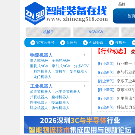
品牌
首
机械手
AGV/IGV
官方公众号
百家号
今日头条
搜狐号
【行业动态】
物流机器人
潜入式AGV
全向轮AGV
|
|
行业唯一！
[行业新闻]
重载式AGV
牵引式AGV
分拣AGV
|
|
料箱机器人
穿梭车
复合机器人
|
|
|
参与行业标
[行业新闻]
龙门机器人
|
京东工业与
[行业新闻]
工业机器人
京东300万
[行业新闻]
多关节机器人
水平关节机器人
|
|
并联机器人
坐标机器人
|
|
阿里腾讯罕
[行业新闻]
焊接机器人
喷涂机器人
|
|
科技助力全
[行业新闻]
码垛机器人
协作机器人
|