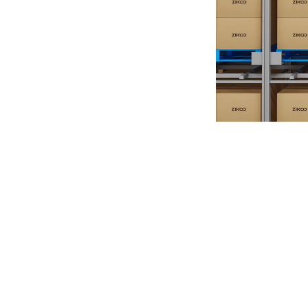
凯傲集团董事会成员、首席技术官兼凯傲 ITS 亚太区总裁郭
步深化我们在仓储自动化领域的技术布局，持续完善林德面向未来物流
对比传统自动化仓储方案，AI智能库可提升约30%仓储空间利
综合出入库及拣选效率；搭配标准化、模块化产品架构，具备超强灵
智库智能创始人兼CEO蔡传玉表示：“携手凯傲集团战略合作，
积累和创新产品高度互补。此次合作更是公司全球化布局的关键一步，