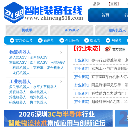
品牌
【
直播
】
首页
机械手
AGV/IGV
服务机器人
官方公众号
百家号
今日头条
搜狐号
网易号
【行业动态】
物流机器人
潜入式AGV
全向轮AGV
|
|
参与行业标准制定！京东
[行业新闻]
重载式AGV
牵引式AGV
分拣AGV
|
|
料箱机器人
穿梭车
复合机器人
|
|
|
京东工业与广汽集团启动M
[行业新闻]
龙门机器人
|
京东300万台机器人订单，
[行业新闻]
工业机器人
阿里腾讯罕见联手！墨奇智
[行业新闻]
多关节机器人
水平关节机器人
|
|
并联机器人
坐标机器人
|
|
科技助力全力以“复”！台
[行业新闻]
焊接机器人
喷涂机器人
|
|
越疆科技回A之路，又
[行业新闻]
码垛机器人
协作机器人
|