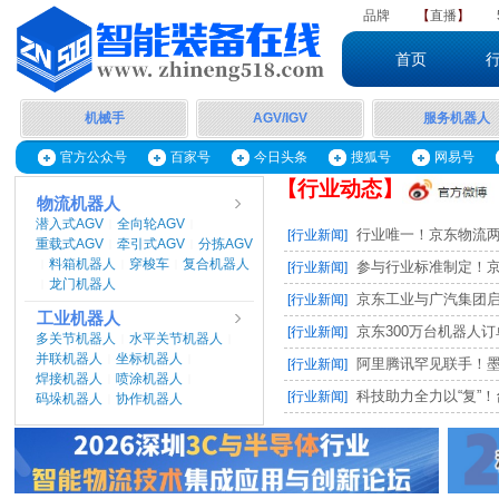
品牌
【
直播
】
首页
机械手
AGV/IGV
服务机器人
官方公众号
百家号
今日头条
搜狐号
网易号
【行业动态】
物流机器人
潜入式AGV
全向轮AGV
|
|
行业唯一！京东物流两项
[行业新闻]
重载式AGV
牵引式AGV
分拣AGV
|
|
料箱机器人
穿梭车
复合机器人
|
|
|
参与行业标准制定！京东
[行业新闻]
龙门机器人
|
京东工业与广汽集团启动M
[行业新闻]
工业机器人
京东300万台机器人订单，
[行业新闻]
多关节机器人
水平关节机器人
|
|
并联机器人
坐标机器人
|
|
阿里腾讯罕见联手！墨奇智
[行业新闻]
焊接机器人
喷涂机器人
|
|
科技助力全力以“复”！台
[行业新闻]
码垛机器人
协作机器人
|