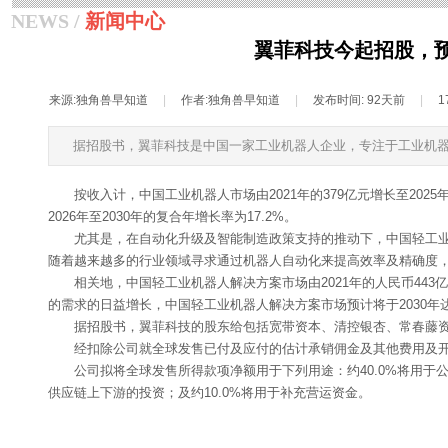
NEWS /
新闻中心
翼菲科技今起招股，预
来源:
独角兽早知道
|
作者:
独角兽早知道
|
发布时间:
92天前
|
1
据招股书，翼菲科技是中国一家工业机器人企业，专注于工业机
按收入计，中国工业机器人市场由2021年的379亿元增长至2025
2026年至2030年的复合年增长率为17.2%。
尤其是，在自动化升级及智能制造政策支持的推动下，中国轻工业机器
随着越来越多的行业领域寻求通过机器人自动化来提高效率及精确度，中国轻
相关地，中国轻工业机器人解决方案市场由2021年的人民币443
的需求的日益增长，中国轻工业机器人解决方案市场预计将于2030年达到人民
据招股书，翼菲科技的股东给包括宽带资本、清控银杏、常春藤
经扣除公司就全球发售已付及应付的估计承销佣金及其他费用及开支后
公司拟将全球发售所得款项净额用于下列用途：约40.0%将用于公
供应链上下游的投资；及约10.0%将用于补充营运资金。