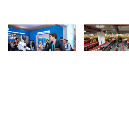
强强联合！万机易租与优必选达成深度战略合
顺丰吴江转运中心试点极速跃迁Hy
作
Node，轻量化分拣方案破解末
COPYRIGHT © 2018-2025, 服务热线 400-0756-518
www.zhineng518.com,all rights reserved
版权所有 © 518智能装备在线 未经许可 严禁复制
【
冀ICP备19027659号-2
】
运营商：河北大为信息科技有限公司