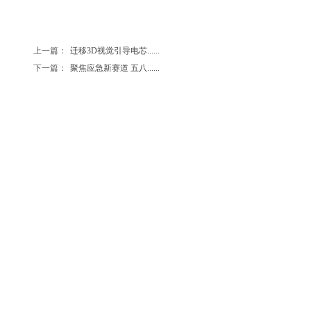
上一篇：
迁移3D视觉引导电芯......
下一篇：
聚焦应急新赛道 五八......