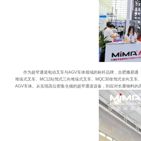
作为超窄通道电动叉车与AGV车体领域的标杆品牌，合肥搬易通（
堆垛式叉车、MC12站驾式三向堆垛式叉车、MQC30坐驾式全向叉车、M
AGV车体。从实现高位密集仓储的超窄通道设备，到应对长重物料的