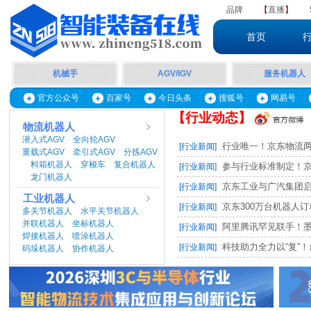
品牌
【
直播
】
首页
机械手
AGV/IGV
服务机器人
官方公众号
百家号
今日头条
搜狐号
网易号
【行业动态】
物流机器人
潜入式AGV
全向轮AGV
|
|
行业唯一！京东物流两项
[行业新闻]
重载式AGV
牵引式AGV
分拣AGV
|
|
料箱机器人
穿梭车
复合机器人
|
|
|
参与行业标准制定！京东
[行业新闻]
龙门机器人
|
京东工业与广汽集团启动M
[行业新闻]
工业机器人
京东300万台机器人订单，
[行业新闻]
多关节机器人
水平关节机器人
|
|
并联机器人
坐标机器人
|
|
阿里腾讯罕见联手！墨奇智
[行业新闻]
焊接机器人
喷涂机器人
|
|
科技助力全力以“复”！台
[行业新闻]
码垛机器人
协作机器人
|