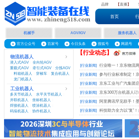
品牌
【
直播
】
首页
机械手
AGV/IGV
服务机器人
官方公众号
百家号
今日头条
搜狐号
网易号
【行业动态】
物流机器人
潜入式AGV
全向轮AGV
|
|
行业唯一！京东物流两项
[行业新闻]
重载式AGV
牵引式AGV
分拣AGV
|
|
料箱机器人
穿梭车
复合机器人
|
|
|
参与行业标准制定！京东
[行业新闻]
龙门机器人
|
京东工业与广汽集团启动M
[行业新闻]
工业机器人
京东300万台机器人订单，
[行业新闻]
多关节机器人
水平关节机器人
|
|
并联机器人
坐标机器人
|
|
阿里腾讯罕见联手！墨奇智
[行业新闻]
焊接机器人
喷涂机器人
|
|
科技助力全力以“复”！台
[行业新闻]
码垛机器人
协作机器人
|