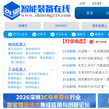
品牌
【
直播
】
首页
机械手
AGV/IGV
服务机器人
官方公众号
百家号
今日头条
搜狐号
网易号
【行业动态】
物流机器人
潜入式AGV
全向轮AGV
|
|
行业唯一！京东物流两项
[行业新闻]
重载式AGV
牵引式AGV
分拣AGV
|
|
料箱机器人
穿梭车
复合机器人
|
|
|
参与行业标准制定！京东
[行业新闻]
龙门机器人
|
京东工业与广汽集团启动M
[行业新闻]
工业机器人
京东300万台机器人订单，
[行业新闻]
多关节机器人
水平关节机器人
|
|
并联机器人
坐标机器人
|
|
阿里腾讯罕见联手！墨奇智
[行业新闻]
焊接机器人
喷涂机器人
|
|
科技助力全力以“复”！台
[行业新闻]
码垛机器人
协作机器人
|