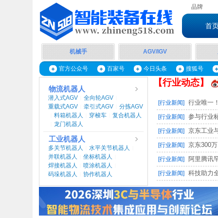
品牌
首
机械手
AGV/IGV
官方公众号
百家号
今日头条
搜狐号
【行业动态】
物流机器人
潜入式AGV
全向轮AGV
|
|
行业唯一！
[行业新闻]
重载式AGV
牵引式AGV
分拣AGV
|
|
料箱机器人
穿梭车
复合机器人
|
|
|
参与行业标
[行业新闻]
龙门机器人
|
京东工业与
[行业新闻]
工业机器人
京东300万
[行业新闻]
多关节机器人
水平关节机器人
|
|
并联机器人
坐标机器人
|
|
阿里腾讯罕
[行业新闻]
焊接机器人
喷涂机器人
|
|
科技助力全
[行业新闻]
码垛机器人
协作机器人
|