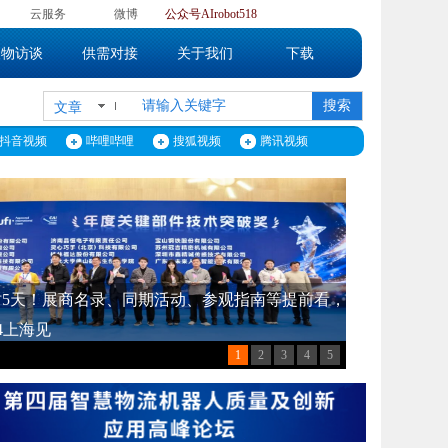
】
云服务
微博
公众号
AIrobot518
人物访谈
供需对接
关于我们
下载
搜索
文章
抖音视频
哔哩哔哩
搜狐视频
腾讯视频
】