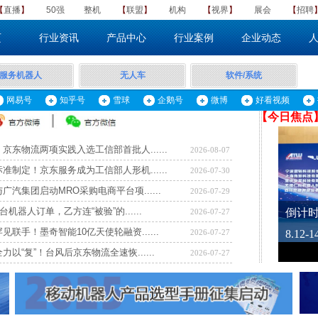
【
直播
】
50强
整机
​【
联盟
】
机构
【
视界
】
展会
【
招聘
页
行业资讯
产品中心
行业案例
企业动态
服务机器人
无人车
软件/系统
网易号
知乎号
雪球
企鹅号
微博
好看视频
【​
今日焦点
京东物流两项实践入选工信部首批人......
2026-08-07
准制定！京东服务成为工信部人形机......
2026-07-30
广汽集团启动MRO采购电商平台项......
2026-07-29
台机器人订单，乙方连“被验”的......
2026-07-27
见联手！墨奇智能10亿天使轮融资......
2026-07-27
力以“复”！台风后京东物流全速恢......
2026-07-27