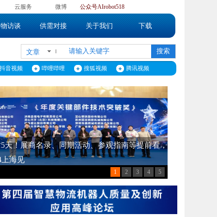
】
云服务
微博
公众号
AIrobot518
人物访谈
供需对接
关于我们
下载
搜索
文章
抖音视频
哔哩哔哩
搜狐视频
腾讯视频
】