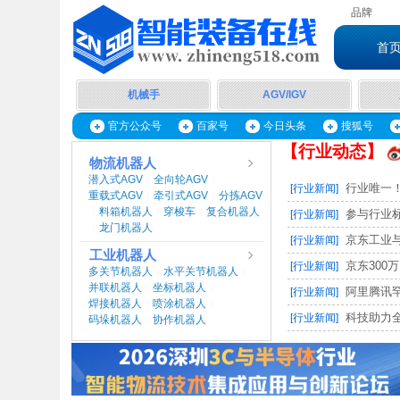
品牌
首
机械手
AGV/IGV
官方公众号
百家号
今日头条
搜狐号
【行业动态】
物流机器人
潜入式AGV
全向轮AGV
|
|
行业唯一！
[行业新闻]
重载式AGV
牵引式AGV
分拣AGV
|
|
料箱机器人
穿梭车
复合机器人
|
|
|
参与行业标
[行业新闻]
龙门机器人
|
京东工业与
[行业新闻]
工业机器人
京东300万
[行业新闻]
多关节机器人
水平关节机器人
|
|
并联机器人
坐标机器人
|
|
阿里腾讯罕
[行业新闻]
焊接机器人
喷涂机器人
|
|
科技助力全
[行业新闻]
码垛机器人
协作机器人
|