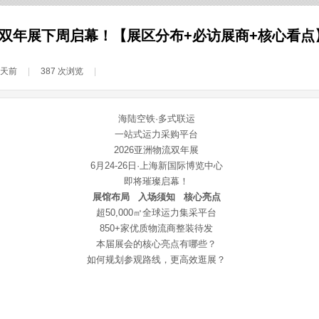
双年展下周启幕！【展区分布+必访展商+核心看点
2天前
|
387
次浏览
|
海陆空铁·多式联运
一站式运力采购平台
2026亚洲物流双年展
6月24-26日·上海新国际博览中心
即将璀璨启幕！
展馆布局 入场须知 核心亮点
超50,000㎡全球运力集采平台
850+家优质物流商整装待发
本届展会的核心亮点有哪些？
如何规划参观路线，更高效逛展？