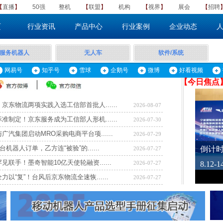
【
直播
】
50强
整机
​【
联盟
】
机构
【
视界
】
展会
【
招聘
页
行业资讯
产品中心
行业案例
企业动态
服务机器人
无人车
软件/系统
网易号
知乎号
雪球
企鹅号
微博
好看视频
【​
今日焦点
京东物流两项实践入选工信部首批人......
2026-08-07
准制定！京东服务成为工信部人形机......
2026-07-30
广汽集团启动MRO采购电商平台项......
2026-07-29
台机器人订单，乙方连“被验”的......
2026-07-27
见联手！墨奇智能10亿天使轮融资......
2026-07-27
力以“复”！台风后京东物流全速恢......
2026-07-27