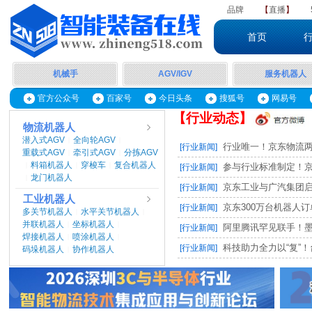
品牌
【
直播
】
首页
机械手
AGV/IGV
服务机器人
官方公众号
百家号
今日头条
搜狐号
网易号
【行业动态】
物流机器人
潜入式AGV
全向轮AGV
|
|
行业唯一！京东物流两项
[行业新闻]
重载式AGV
牵引式AGV
分拣AGV
|
|
料箱机器人
穿梭车
复合机器人
|
|
|
参与行业标准制定！京东
[行业新闻]
龙门机器人
|
京东工业与广汽集团启动M
[行业新闻]
工业机器人
京东300万台机器人订单，
[行业新闻]
多关节机器人
水平关节机器人
|
|
并联机器人
坐标机器人
|
|
阿里腾讯罕见联手！墨奇智
[行业新闻]
焊接机器人
喷涂机器人
|
|
科技助力全力以“复”！台
[行业新闻]
码垛机器人
协作机器人
|