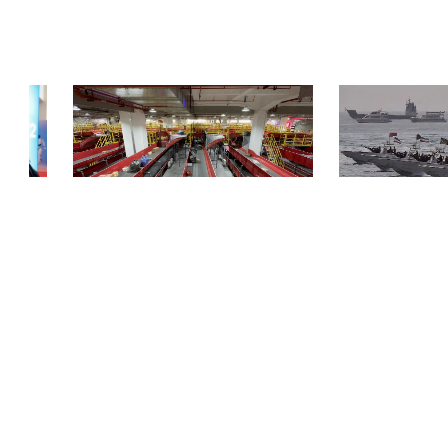
战略合
顺丰吴江转运中心试点极速跃迁HyperWall
镭神智能|百分之百全
Node，轻量化分拣方案破解末端自动化瓶颈
解无人船突
COPYRIGHT © 2018-2025, 服务热线 400-0756-518
www.zhineng518.com,all rights reserved
版权所有 © 518智能装备在线 未经许可 严禁复制
【
冀ICP备19027659号-2
】
运营商：河北大为信息科技有限公司