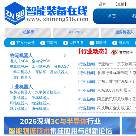
品牌
【
直播
】
首页
机械手
AGV/IGV
服务机器人
官方公众号
百家号
今日头条
搜狐号
网易号
【行业动态】
物流机器人
潜入式AGV
全向轮AGV
|
|
行业唯一！京东物流两项
[行业新闻]
重载式AGV
牵引式AGV
分拣AGV
|
|
料箱机器人
穿梭车
复合机器人
|
|
|
参与行业标准制定！京东
[行业新闻]
龙门机器人
|
京东工业与广汽集团启动M
[行业新闻]
工业机器人
京东300万台机器人订单，
[行业新闻]
多关节机器人
水平关节机器人
|
|
并联机器人
坐标机器人
|
|
阿里腾讯罕见联手！墨奇智
[行业新闻]
焊接机器人
喷涂机器人
|
|
科技助力全力以“复”！台
[行业新闻]
码垛机器人
协作机器人
|