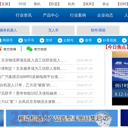
【
直播
】
50强
整机
​【
联盟
】
机构
【
视界
】
展会
【
招聘
页
行业资讯
产品中心
行业案例
企业动态
服务机器人
无人车
软件/系统
网易号
知乎号
雪球
企鹅号
微博
好看视频
【​
今日焦点
京东物流两项实践入选工信部首批人......
2026-08-07
准制定！京东服务成为工信部人形机......
2026-07-30
广汽集团启动MRO采购电商平台项......
2026-07-29
台机器人订单，乙方连“被验”的......
2026-07-27
见联手！墨奇智能10亿天使轮融资......
2026-07-27
力以“复”！台风后京东物流全速恢......
2026-07-27