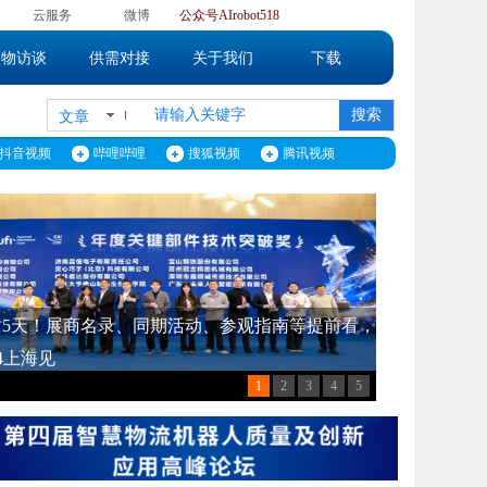
】
云服务
微博
公众号
AIrobot518
人物访谈
供需对接
关于我们
下载
搜索
文章
抖音视频
哔哩哔哩
搜狐视频
腾讯视频
】