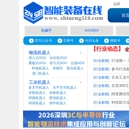
品牌
首
机械手
AGV/IGV
官方公众号
百家号
今日头条
搜狐号
【行业动态】
物流机器人
潜入式AGV
全向轮AGV
|
|
行业唯一！
[行业新闻]
重载式AGV
牵引式AGV
分拣AGV
|
|
料箱机器人
穿梭车
复合机器人
|
|
|
参与行业标
[行业新闻]
龙门机器人
|
京东工业与
[行业新闻]
工业机器人
京东300万
[行业新闻]
多关节机器人
水平关节机器人
|
|
并联机器人
坐标机器人
|
|
阿里腾讯罕
[行业新闻]
焊接机器人
喷涂机器人
|
|
科技助力全
[行业新闻]
码垛机器人
协作机器人
|