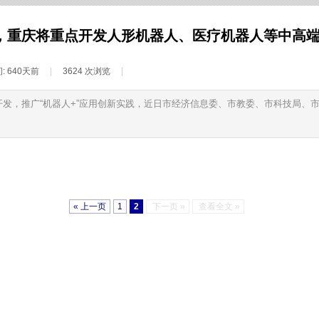
，重庆将重点开发人形机器人、医疗机器人等中高
:
640天前
|
3624
次浏览
|
发，推广“机器人+”应用创新实践，近日市经济信息委、市教委、市科技局、市
« 上一页
1
2
下一页 »
查看全文 »