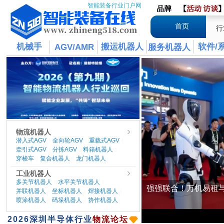
智能装备行业门户网
品牌
【
活动
访谈
首页
行
机械手
搬运机器人
软件/
AGV/AMR
服务机器人
物流机器人
潜入式AGV
全向轮AGV
重载式AGV
|
|
|
牵引式AGV
分拣AGV
料箱机器人
|
|
|
穿梭车
复合机器人
龙门机器人
|
|
工业机器人
多关节机器人
水平关节机器人
|
|
并联机器人
坐标机器人
焊接机器人
|
|
|
喷涂机器人
码垛机器人
协作机器人
|
|
​2026
深圳半导体行业
物流论坛