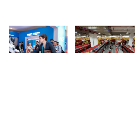
联合！万机易租与优必选达成深度战略合
顺丰吴江转运中心试点极速跃迁HyperWa
作
Node，轻量化分拣方案破解末端自动化
COPYRIGHT © 2018-2025, 服务热线 400-0756-518
www.zhineng518.com,all rights reserved
版权所有 © 518智能装备在线 未经许可 严禁复制
【
冀ICP备19027659号-2
】
运营商：河北大为信息科技有限公司