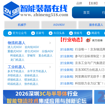
品牌
【
直播
】
首页
机械手
AGV/IGV
服务机器人
官方公众号
百家号
今日头条
搜狐号
网易号
【行业动态】
物流机器人
潜入式AGV
全向轮AGV
|
|
行业唯一！京东物流两项
[行业新闻]
重载式AGV
牵引式AGV
分拣AGV
|
|
料箱机器人
穿梭车
复合机器人
|
|
|
参与行业标准制定！京东
[行业新闻]
龙门机器人
|
京东工业与广汽集团启动M
[行业新闻]
工业机器人
京东300万台机器人订单，
[行业新闻]
多关节机器人
水平关节机器人
|
|
并联机器人
坐标机器人
|
|
阿里腾讯罕见联手！墨奇智
[行业新闻]
焊接机器人
喷涂机器人
|
|
科技助力全力以“复”！台
[行业新闻]
码垛机器人
协作机器人
|