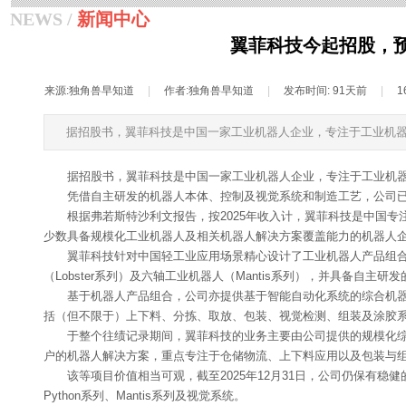
NEWS /
新闻中心
翼菲科技今起招股，预
来源:
独角兽早知道
|
作者:
独角兽早知道
|
发布时间:
91天前
|
1
据招股书，翼菲科技是中国一家工业机器人企业，专注于工业机
据招股书，翼菲科技是中国一家工业机器人企业，专注于工业机
凭借自主研发的机器人本体、控制及视觉系统和制造工艺，公司
根据弗若斯特沙利文报告，按2025年收入计，翼菲科技是中国
少数具备规模化工业机器人及相关机器人解决方案覆盖能力的机器人
翼菲科技针对中国轻工业应用场景精心设计了工业机器人产品组合，涵盖
（Lobster系列）及六轴工业机器人（Mantis系列），并具备自主研发的
基于机器人产品组合，公司亦提供基于智能自动化系统的综合机
括（但不限于）上下料、分拣、取放、包装、视觉检测、组装及涂胶
于整个往绩记录期间，翼菲科技的业务主要由公司提供的规模化
户的机器人解决方案，重点专注于仓储物流、上下料应用以及包装与
该等项目价值相当可观，截至2025年12月31日，公司仍保有稳健
Python系列、Mantis系列及视觉系统。