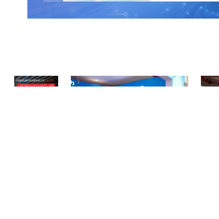
肥搬易通（MiMA
强强联合！万机易租与优必选达成深度战略合
顺丰吴江
QC系列，助力工业
作
Node
效搬运！
COPYRIGHT © 2018-2025, 服务热线 400-0756-518
www.zhineng518.com,all rights reserved
版权所有 © 518智能装备在线 未经许可 严禁复制
【
冀ICP备19027659号-2
】
运营商：河北大为信息科技有限公司