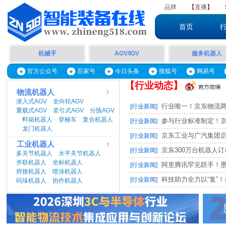
品牌
【
直播
】
首页
机械手
AGV/IGV
服务机器人
官方公众号
百家号
今日头条
搜狐号
网易号
【行业动态】
物流机器人
潜入式AGV
全向轮AGV
|
|
行业唯一！京东物流两项
[行业新闻]
重载式AGV
牵引式AGV
分拣AGV
|
|
料箱机器人
穿梭车
复合机器人
|
|
|
参与行业标准制定！京东
[行业新闻]
龙门机器人
|
京东工业与广汽集团启动M
[行业新闻]
工业机器人
京东300万台机器人订单，
[行业新闻]
多关节机器人
水平关节机器人
|
|
并联机器人
坐标机器人
|
|
阿里腾讯罕见联手！墨奇智
[行业新闻]
焊接机器人
喷涂机器人
|
|
科技助力全力以“复”！台
[行业新闻]
码垛机器人
协作机器人
|