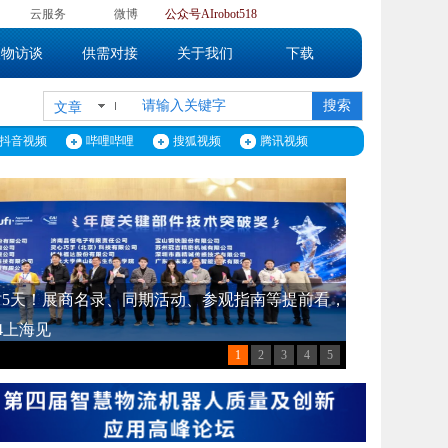
】
云服务
微博
公众号
AIrobot518
人物访谈
供需对接
关于我们
下载
搜索
文章
抖音视频
哔哩哔哩
搜狐视频
腾讯视频
】