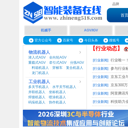
品牌
首
机械手
AGV/IGV
官方公众号
百家号
今日头条
搜狐号
【行业动态】
物流机器人
潜入式AGV
全向轮AGV
|
|
行业唯一！
[行业新闻]
重载式AGV
牵引式AGV
分拣AGV
|
|
料箱机器人
穿梭车
复合机器人
|
|
|
参与行业标
[行业新闻]
龙门机器人
|
京东工业与
[行业新闻]
工业机器人
京东300万
[行业新闻]
多关节机器人
水平关节机器人
|
|
并联机器人
坐标机器人
|
|
阿里腾讯罕
[行业新闻]
焊接机器人
喷涂机器人
|
|
科技助力全
[行业新闻]
码垛机器人
协作机器人
|