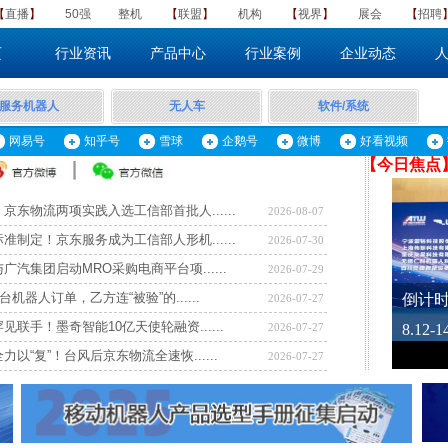
【
直播
】
50强
整机
​【
联盟
】
机构
【
视界
】
展会
【
招聘
页
行业资讯
产品中心
行业案例
企业动态
服务机器人
无人车
软件/系统
网易号
知乎号
雪球
企鹅号
微博
好看视频
【​
今日焦点
京东物流两项实践入选工信部首批人......
2026-08-07
准制定！京东服务成为工信部人形机......
2026-07-30
广汽集团启动MRO采购电商平台项......
2026-07-29
台机器人订单，乙方连“被验”的......
2026-07-27
见联手！墨奇智能10亿天使轮融资......
2026-07-27
力以“复”！台风后京东物流全速恢......
2026-07-27