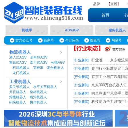
品牌
【
直播
】
首页
机械手
AGV/IGV
服务机器人
官方公众号
百家号
今日头条
搜狐号
网易号
【行业动态】
物流机器人
潜入式AGV
全向轮AGV
|
|
行业唯一！京东物流两项
[行业新闻]
重载式AGV
牵引式AGV
分拣AGV
|
|
料箱机器人
穿梭车
复合机器人
|
|
|
参与行业标准制定！京东
[行业新闻]
龙门机器人
|
京东工业与广汽集团启动M
[行业新闻]
工业机器人
京东300万台机器人订单，
[行业新闻]
多关节机器人
水平关节机器人
|
|
并联机器人
坐标机器人
|
|
阿里腾讯罕见联手！墨奇智
[行业新闻]
焊接机器人
喷涂机器人
|
|
科技助力全力以“复”！台
[行业新闻]
码垛机器人
协作机器人
|