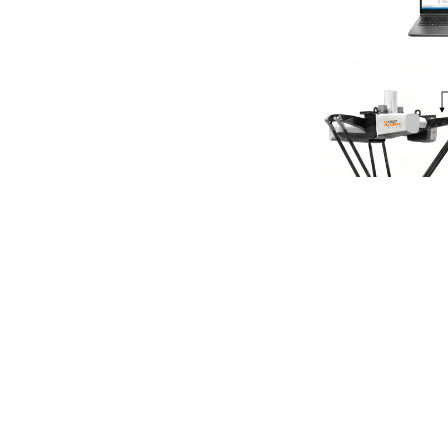
全机型适配 深耕轻工全场景 赋能柔性智造
翼菲新一代机器人控制柜可无缝匹配Delta并联机器人、SCA
品广泛覆盖3C电子上下料、螺丝锁付、分拣码垛，食品与日化行业小
上一篇：
口碑+ | 解码“一......
下一篇：
定义移动新范式｜思岚......