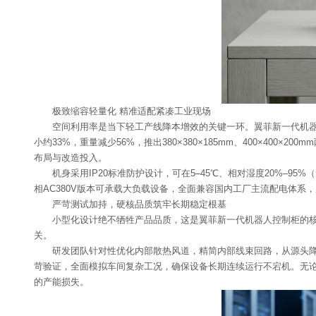
极致缩容轻量化 精准适配紧凑工业现场
空间利用率是当下轻工产线降本增效的关键一环。翼菲新一代机
小约33%，重量减少56%，推出380×380×185mm、400×4
布局与改造投入。
机身采用IP20标准防护设计，可在5–45℃、相对湿度20%–95
相AC380V版本可承载大负载设备，全面兼容国内工厂主流配电体系
严苛测试加持，硬核品质筑牢长期稳定根基
小型化设计绝不牺牲产品品质，这是翼菲新一代机器人控制柜的
关。
研发团队针对性优化内部散热风道，精简内部线束回路，从源头降
苛验证，全面模拟车间复杂工况，确保设备长期连续运行不宕机。无论
的产能损失。