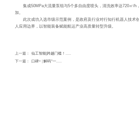
集成50MPa大流量泵组与5个多自由度喷头，清洗效率达720
加。
此次成功入选市级示范案例，是政府及行业对行知行机器人技术
人应用边界，以智能装备赋能航运产业高质量转型升级。
上一篇：
仙工智能|跨越门槛！......
下一篇：
口碑+ | 解码“一......