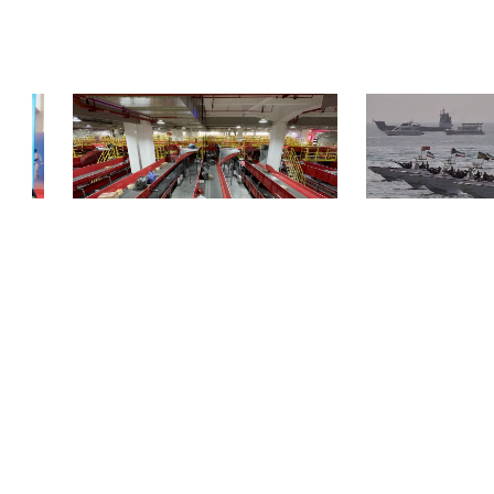
略合
顺丰吴江转运中心试点极速跃迁HyperWall
镭神智能|百分之百全国
Node，轻量化分拣方案破解末端自动化瓶颈
解无人船突袭
COPYRIGHT © 2018-2025, 服务热线 400-0756-518
www.zhineng518.com,all rights reserved
版权所有 © 518智能装备在线 未经许可 严禁复制
【
冀ICP备19027659号-2
】
运营商：河北大为信息科技有限公司