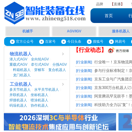
品牌
【
直播
】
首页
机械手
AGV/IGV
服务机器人
官方公众号
百家号
今日头条
搜狐号
网易号
【行业动态】
物流机器人
潜入式AGV
全向轮AGV
|
|
行业唯一！京东物流两项
[行业新闻]
重载式AGV
牵引式AGV
分拣AGV
|
|
料箱机器人
穿梭车
复合机器人
|
|
|
参与行业标准制定！京东
[行业新闻]
龙门机器人
|
京东工业与广汽集团启动M
[行业新闻]
工业机器人
京东300万台机器人订单，
[行业新闻]
多关节机器人
水平关节机器人
|
|
并联机器人
坐标机器人
|
|
阿里腾讯罕见联手！墨奇智
[行业新闻]
焊接机器人
喷涂机器人
|
|
科技助力全力以“复”！台
[行业新闻]
码垛机器人
协作机器人
|