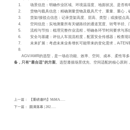
场景信息：明确作业区域、环境温湿度、地面状况、是否有电梯
货物与载具信息：精确测量货物及载具尺寸、重量、重心，确
货架/接驳点信息：记录货架高度、层高、类型；或接驳点高
空间信息：实地测量所有关键路径的通道宽度、转弯半径、门
流程与节拍：梳理完整作业流程，明确各环节时间要求与系统
安全与基建：评估人车混流程度，配置安全传感器；检查现场网
未来扩展：考虑未来业务增长可能带来的变化需求，AiTE
AGV/AMR的选型，是一场在功能、效率、空间、成本、柔性
备，只有“最合适”的方案
。选型遵循场景优先、空间适配的核心原则
上一篇：
【重磅邀约】MiMA......
下一篇：
圆满落幕 | 202......