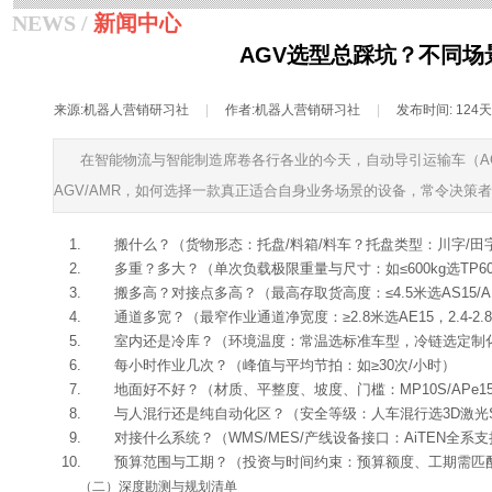
NEWS /
新闻中心
AGV选型总踩坑？不同场
来源:
机器人营销研习社
|
作者:
机器人营销研习社
|
发布时间:
124
在智能物流与智能制造席卷各行各业的今天，自动导引运输车（A
AGV/AMR，如何选择一款真正适合自身业务场景的设备，常令决
搬什么？（货物形态：托盘/料箱/料车？托盘类型：川字/田
多重？多大？（单次负载极限重量与尺寸：如≤600kg选TP60，≤1吨
搬多高？对接点多高？（最高存取货高度：≤4.5米选AS15/A
通道多宽？（最窄作业通道净宽度：≥2.8米选AE15，2.4-2.8米选A
室内还是冷库？（环境温度：常温选标准车型，冷链选定制化
每小时作业几次？（峰值与平均节拍：如≥30次/小时）
地面好不好？（材质、平整度、坡度、门槛：MP10S/APe1
与人混行还是纯自动化区？（安全等级：人车混行选3D激光
对接什么系统？（WMS/MES/产线设备接口：AiTEN全系
预算范围与工期？（投资与时间约束：预算额度、工期需匹
（二）深度勘测与规划清单