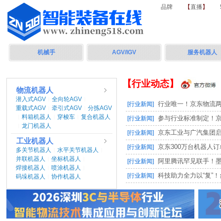
品牌
【
直播
】
首页
机械手
AGV/IGV
服务机器人
官方公众号
百家号
今日头条
搜狐号
网易号
【行业动态】
物流机器人
潜入式AGV
全向轮AGV
|
|
行业唯一！京东物流两项
[行业新闻]
重载式AGV
牵引式AGV
分拣AGV
|
|
料箱机器人
穿梭车
复合机器人
|
|
|
参与行业标准制定！京东
[行业新闻]
龙门机器人
|
京东工业与广汽集团启动M
[行业新闻]
工业机器人
京东300万台机器人订单，
[行业新闻]
多关节机器人
水平关节机器人
|
|
并联机器人
坐标机器人
|
|
阿里腾讯罕见联手！墨奇智
[行业新闻]
焊接机器人
喷涂机器人
|
|
科技助力全力以“复”！台
[行业新闻]
码垛机器人
协作机器人
|