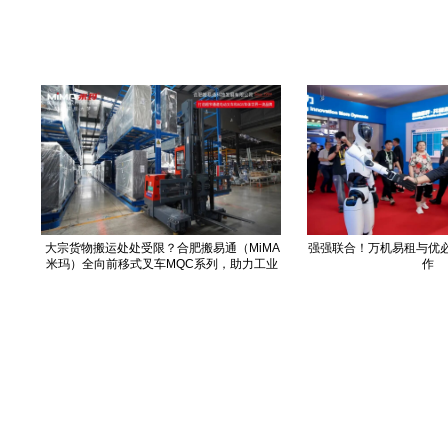
大宗货物搬运处处受限？合肥搬易通（MiMA
强强联合！万机易租与优
米玛）全向前移式叉车MQC系列，助力工业
作
品制造业仓储高效搬运！
COPYRIGHT © 2018-2025, 服务热线 400-0756-518
www.zhineng518.com,all rights reserved
版权所有 © 518智能装备在线 未经许可 严禁复制
【
冀ICP备19027659号-2
】
运营商：河北大为信息科技有限公司
镭神智能|百分之百全国