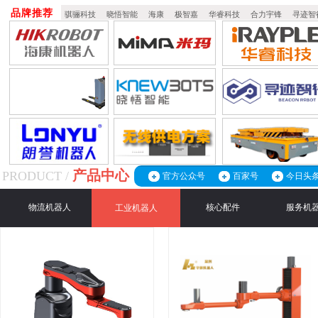
品牌推荐
骐骊科技
晓悟智能
海康
极智嘉
华睿科技
合力宇锋
寻迹智
产品中心
PRODUCT /
官方公众号
百家号
今日头
物流机器人
核心配件
服务机
工业机器人