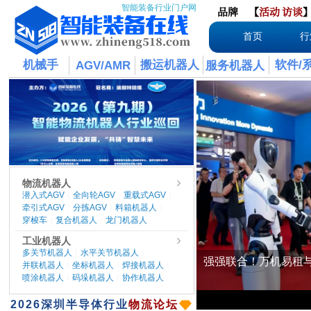
智能装备行业门户网
品牌
【
活动
访谈
首页
行
机械手
搬运机器人
软件/
AGV/AMR
服务机器人
物流机器人
潜入式AGV
全向轮AGV
重载式AGV
|
|
|
牵引式AGV
分拣AGV
料箱机器人
|
|
|
穿梭车
复合机器人
龙门机器人
|
|
工业机器人
多关节机器人
水平关节机器人
|
|
并联机器人
坐标机器人
焊接机器人
|
|
|
喷涂机器人
码垛机器人
协作机器人
|
|
​2026
深圳半导体行业
物流论坛