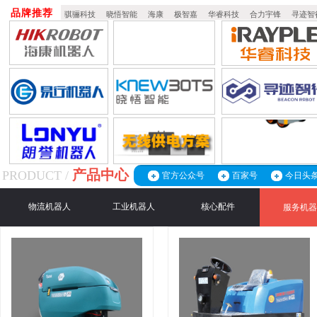
品牌推荐
骐骊科技
晓悟智能
海康
极智嘉
华睿科技
合力宇锋
寻迹智
产品中心
PRODUCT /
官方公众号
百家号
今日头
物流机器人
工业机器人
核心配件
服务机器