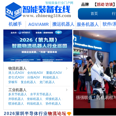
智能装备行业门户网
品牌
【
活动
访谈
首页
行
机械手
搬运机器人
软件/
AGV/AMR
服务机器人
物流机器人
潜入式AGV
全向轮AGV
重载式AGV
|
|
|
牵引式AGV
分拣AGV
料箱机器人
|
|
|
穿梭车
复合机器人
龙门机器人
|
|
工业机器人
多关节机器人
水平关节机器人
|
|
并联机器人
坐标机器人
焊接机器人
|
|
|
喷涂机器人
码垛机器人
协作机器人
|
|
​2026
深圳半导体行业
物流论坛