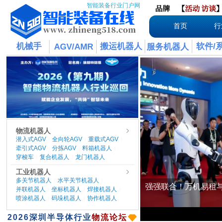
智能装备行业门户网
品牌
【
活动
访谈
首页
行
机械手
搬运机器人
软件/
AGV/AMR
服务机器人
物流机器人
潜入式AGV
全向轮AGV
重载式AGV
|
|
|
牵引式AGV
分拣AGV
料箱机器人
|
|
|
穿梭车
复合机器人
龙门机器人
|
|
工业机器人
多关节机器人
水平关节机器人
|
|
并联机器人
坐标机器人
焊接机器人
|
|
|
喷涂机器人
码垛机器人
协作机器人
|
|
​2026
深圳半导体行业
物流论坛