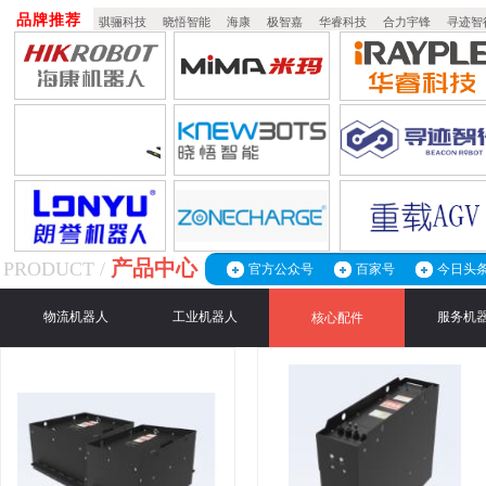
品牌推荐
骐骊科技
晓悟智能
海康
极智嘉
华睿科技
合力宇锋
寻迹智
产品中心
PRODUCT /
官方公众号
百家号
今日头
物流机器人
工业机器人
服务机
核心配件