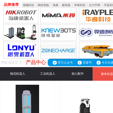
品牌推荐
骐骊科技
晓悟智能
海康
极智嘉
华睿科技
合力宇锋
寻迹智
产品中心
PRODUCT /
官方公众号
百家号
今日头
物流机器人
工业机器人
核心配件
服务机器