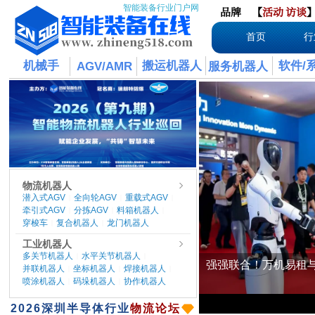
智能装备行业门户网
品牌
【
活动
访谈
首页
行
机械手
搬运机器人
软件/
AGV/AMR
服务机器人
物流机器人
潜入式AGV
全向轮AGV
重载式AGV
|
|
|
牵引式AGV
分拣AGV
料箱机器人
|
|
|
穿梭车
复合机器人
龙门机器人
|
|
工业机器人
多关节机器人
水平关节机器人
|
|
并联机器人
坐标机器人
焊接机器人
|
|
|
喷涂机器人
码垛机器人
协作机器人
|
|
​2026
深圳半导体行业
物流论坛