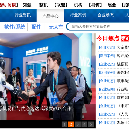
活动
访谈
】
50强
整机
【
联盟
】
机构
【
视频
】
展会
【
招
行业资讯
行业案例
企业动态
产品中心
软件/系统
配件
无人车
今日焦点
第9
大宗货
[企业动态]
客户案例
[应用案例]
强强联
[企业动态]
海外标
[应用案例]
顺丰吴江
[企业动态]
行业唯
[行业新闻]
镭神智
[企业动态]
《未来
[企业动态]
《人民
[企业动态]
凯乐士
[企业动态]