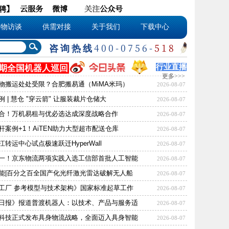
聘
】
云服务
微博
关注
公众号
人物访谈
供需对接
关于我们
下载中心
咨询热线
400-0756-
518
行业直播
期
全国机器人巡回
更多>>>
物搬运处处受限？合肥搬易通（MiMA米玛）
2026-08-07
 | 慧仓 "穿云箭" 让服装裁片仓储大
2026-08-07
合！万机易租与优必选达成深度战略合作
2026-08-07
杆案例+1！AiTEN助力大型超市配送仓库
2026-08-07
转运中心试点极速跃迁HyperWall
2026-08-07
一！京东物流两项实践入选工信部首批人工智能
2026-08-07
能|百分之百全国产化光纤激光雷达破解无人船
2026-08-07
工厂 参考模型与技术架构》国家标准起草工作
2026-08-07
日报》报道普渡机器人：以技术、产品与服务适
2026-08-07
科技正式发布具身物流战略，全面迈入具身智能
2026-08-07