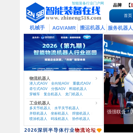
智能装备行业门户网
品牌
【
首页
机械手
搬运机器人
AGV/AMR
服务机器人
物流机器人
潜入式AGV
全向轮AGV
重载式AGV
|
|
|
牵引式AGV
分拣AGV
料箱机器人
|
|
|
穿梭车
复合机器人
龙门机器人
|
|
工业机器人
多关节机器人
水平关节机器人
|
|
并联机器人
坐标机器人
焊接机器人
|
|
|
喷涂机器人
码垛机器人
协作机器人
|
|
​2026
深圳半导体行业
物流论坛