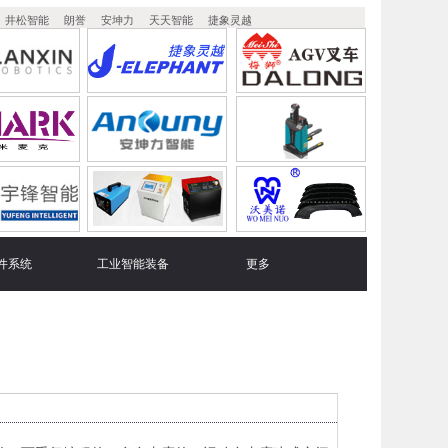
井松智能
朗誉
安坤力
天天智能
捷象灵越
件系统
工业智能装备
更多