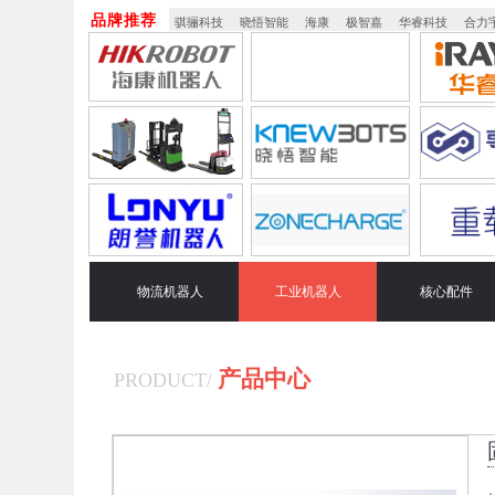
品牌推荐
骐骊科技
晓悟智能
海康
极智嘉
华睿科技
合力
物流机器人
工业机器人
核心配件
产品中心
PRODUCT
/