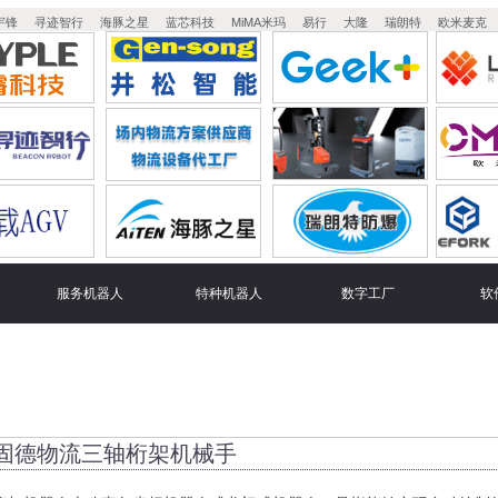
宇锋
寻迹智行
海豚之星
蓝芯科技
MiMA米玛
易行
大隆
瑞朗特
欧米麦克
服务机器人
特种机器人
数字工厂
软
固德物流三轴桁架机械手