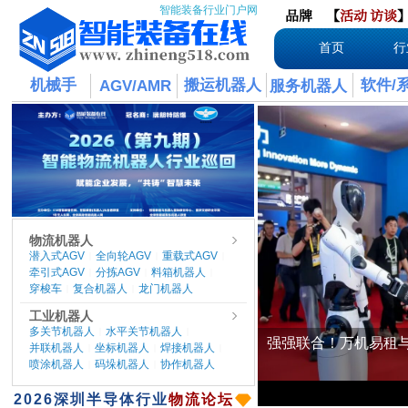
智能装备行业门户网
品牌
【
活动
访谈
首页
行
机械手
搬运机器人
软件/
AGV/AMR
服务机器人
物流机器人
潜入式AGV
全向轮AGV
重载式AGV
|
|
|
牵引式AGV
分拣AGV
料箱机器人
|
|
|
穿梭车
复合机器人
龙门机器人
|
|
工业机器人
多关节机器人
水平关节机器人
|
|
并联机器人
坐标机器人
焊接机器人
|
|
|
喷涂机器人
码垛机器人
协作机器人
|
|
​2026
深圳半导体行业
物流论坛