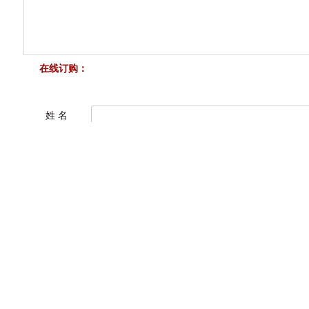
在线订购：
姓 名
电 话*
邮 箱*
内 容