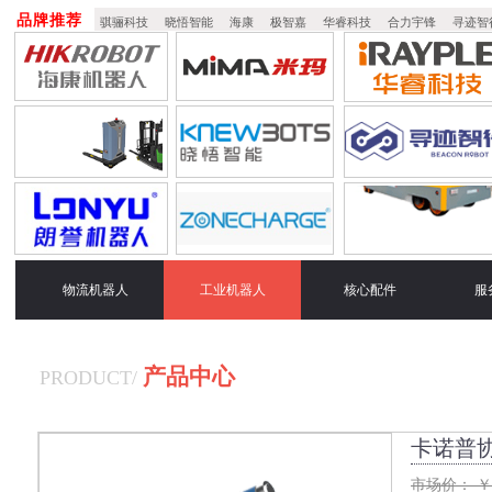
品牌推荐
骐骊科技
晓悟智能
海康
极智嘉
华睿科技
合力宇锋
寻迹智
物流机器人
工业机器人
核心配件
服
产品中心
PRODUCT
/
卡诺普协作
市场价：
￥