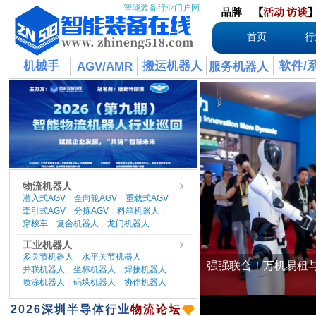
智能装备行业门户网
品牌
【
活动
访谈
首页
行
机械手
搬运机器人
软件/
AGV/AMR
服务机器人
物流机器人
潜入式AGV
全向轮AGV
重载式AGV
|
|
|
牵引式AGV
分拣AGV
料箱机器人
|
|
|
穿梭车
复合机器人
龙门机器人
|
|
工业机器人
多关节机器人
水平关节机器人
|
|
并联机器人
坐标机器人
焊接机器人
|
|
|
喷涂机器人
码垛机器人
协作机器人
|
|
​2026
深圳半导体行业
物流论坛