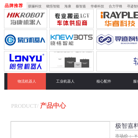
品牌推荐
骐骊科技
晓悟智能
海康
极智嘉
华睿科技
合力宇锋
寻迹智
物流机器人
工业机器人
核心配件
服
产品中心
PRODUCT
/
极智嘉料
市场价：
￥