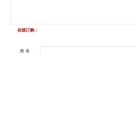
在线订购：
姓 名
电 话*
邮 箱*
内 容