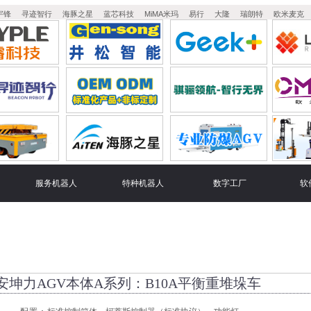
宇锋
寻迹智行
海豚之星
蓝芯科技
MiMA米玛
易行
大隆
瑞朗特
欧米麦克
服务机器人
特种机器人
数字工厂
软
安坤力AGV本体A系列：B10A平衡重堆垛车