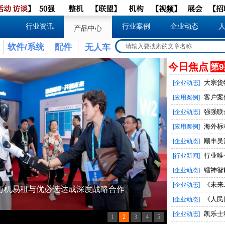
活动
访谈
】
50强
整机
【
联盟
】
机构
【
视频
】
展会
【
招
行业资讯
行业案例
企业动态
产品中心
软件/系统
配件
无人车
今日焦点
第9
大宗货
[企业动态]
客户案例
[应用案例]
强强联
[企业动态]
海外标
[应用案例]
顺丰吴江
[企业动态]
行业唯
[行业新闻]
镭神智
[企业动态]
《未来
[企业动态]
《人民
[企业动态]
凯乐士
[企业动态]