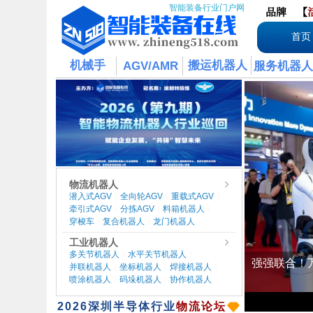
智能装备行业门户网
品牌
【
首页
机械手
搬运机器人
AGV/AMR
服务机器人
物流机器人
潜入式AGV
全向轮AGV
重载式AGV
|
|
|
牵引式AGV
分拣AGV
料箱机器人
|
|
|
穿梭车
复合机器人
龙门机器人
|
|
工业机器人
多关节机器人
水平关节机器人
|
|
并联机器人
坐标机器人
焊接机器人
|
|
|
喷涂机器人
码垛机器人
协作机器人
|
|
​2026
深圳半导体行业
物流论坛