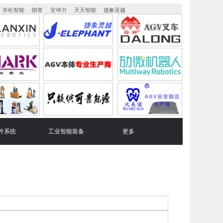
井松智能
朗誉
安坤力
天天智能
捷象灵越
件系统
工业智能装备
更多