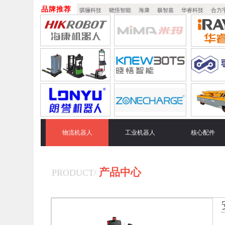
品牌推荐
骐骊科技
晓悟智能
海康
极智嘉
华睿科技
合力
物流机器人
工业机器人
核心配件
产品中心
PRODUCT
/