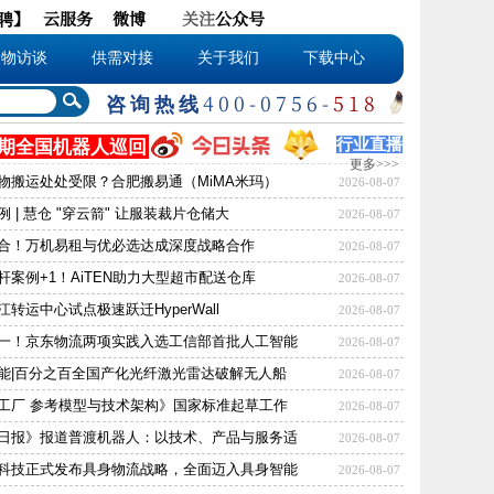
聘
】
云服务
微博
关注
公众号
人物访谈
供需对接
关于我们
下载中心
咨询热线
400-0756-
518
行业直播
期
全国机器人巡回
更多>>>
物搬运处处受限？合肥搬易通（MiMA米玛）
2026-08-07
 | 慧仓 "穿云箭" 让服装裁片仓储大
2026-08-07
合！万机易租与优必选达成深度战略合作
2026-08-07
杆案例+1！AiTEN助力大型超市配送仓库
2026-08-07
转运中心试点极速跃迁HyperWall
2026-08-07
一！京东物流两项实践入选工信部首批人工智能
2026-08-07
能|百分之百全国产化光纤激光雷达破解无人船
2026-08-07
工厂 参考模型与技术架构》国家标准起草工作
2026-08-07
日报》报道普渡机器人：以技术、产品与服务适
2026-08-07
科技正式发布具身物流战略，全面迈入具身智能
2026-08-07